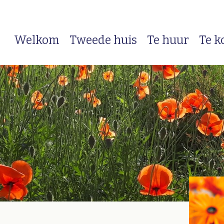
Welkom
Tweede huis
Te huur
Te k